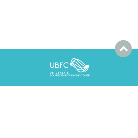
DIJON : Université de Bourgogne - UFR Sciences et
Techniques
9 Avenue Alain Savary - 21000 DIJON
03 80 39 59 66
BESANCON : Université Bourgogne Franche-Comté
32 avenue de l'observatoire - 25000 Besançon
03 63 08 22 13
ed.cp.dijon@ubfc.fr