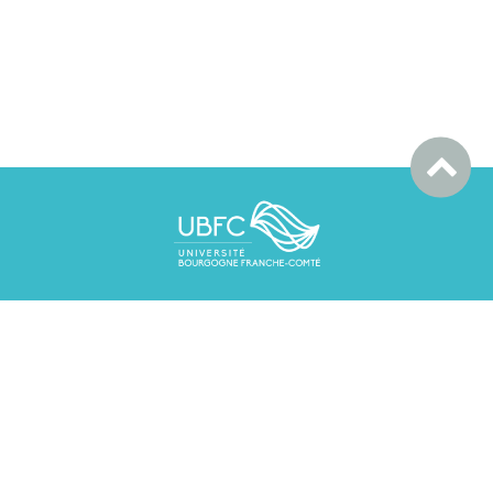
DIJON : Université de Bourgogne - UFR Sciences et
Techniques
9 Avenue Alain Savary - 21000 DIJON
03 80 39 59 66
BESANCON : Université Bourgogne Franche-Comté
32 avenue de l'observatoire - 25000 Besançon
03 63 08 22 13
ed.cp.dijon@ubfc.fr