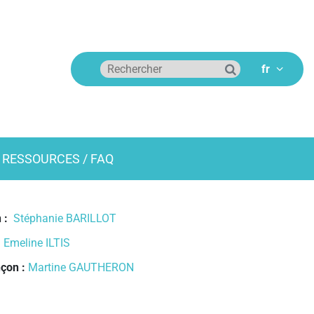
RESSOURCES / FAQ
n :
Stéphanie BARILLOT
:
Emeline ILTIS
nçon :
Martine GAUTHERON