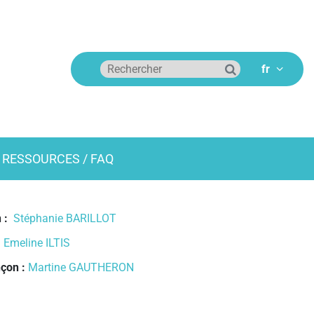
RESSOURCES / FAQ
n :
Stéphanie BARILLOT
:
Emeline ILTIS
nçon :
Martine GAUTHERON